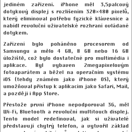
jediném zařízení. iPhone měl 3,5palcový
dotykový displej s rozlišením 320×480 pixelů,
který eliminoval potřebu fyzické klávesnice a
nabídl revoluční uživatelské rozhraní ovládané
dotykem.
Zařízení bylo poháněno procesorem od
Samsungu a mělo 4 GB, 8 GB nebo 16 GB
úložiště, což bylo dostatečné pro multimédia i
aplikace. Byl vybaven 2megapixelovým
fotoaparátem a běžel na operačním systému
iOS (tehdy známém jako iPhone OS), který
umožňoval přístup k aplikacím jako Safari, Mail,
a později i App Store.
Přestože první iPhone nepodporoval 3G, měl
Wi-Fi, Bluetooth a revoluční multitouch displej.
Tento model redefinoval, jak si uživatelé
představují chytrý telefon, a vytvořil základ