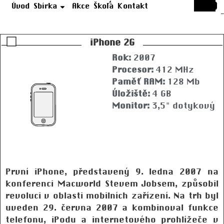
Úvod
Sbírka
Akce
Škola
Kontakt
iPhone 2G
Rok:
2007
Procesor:
412 MHz
Paměť RAM:
128 Mb
Úložiště:
4 GB
Monitor:
3,5" dotykový
První iPhone, představený 9. ledna 2007 na
konferenci Macworld Stevem Jobsem, způsobil
revoluci v oblasti mobilních zařízení. Na trh byl
uveden 29. června 2007 a kombinoval funkce
telefonu, iPodu a internetového prohlížeče v