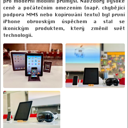
pro moderní mobilní průmysl. Navzdory vysoké
ceně a počátečním omezením (např. chybějící
podpora MMS nebo kopírování textu) byl první
iPhone obrovským úspěchem a stal se
ikonickým produktem, který změnil svět
technologií.