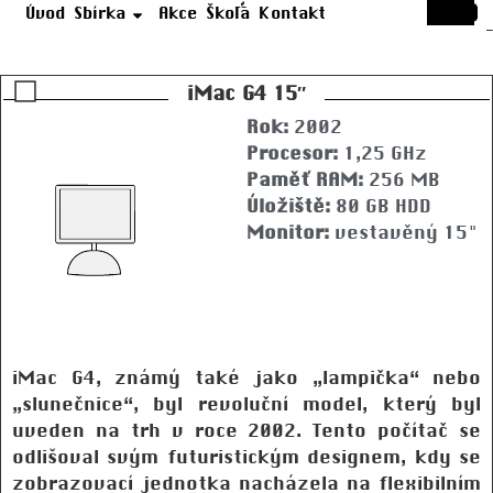
Úvod
Sbírka
Akce
Škola
Kontakt
iMac G4 15″
Rok:
2002
Procesor:
1,25 GHz
Paměť RAM:
256 MB
Úložiště:
80 GB HDD
Monitor:
vestavěný 15"
iMac G4, známý také jako „lampička“ nebo
„slunečnice“, byl revoluční model, který byl
uveden na trh v roce 2002. Tento počítač se
odlišoval svým futuristickým designem, kdy se
zobrazovací jednotka nacházela na flexibilním