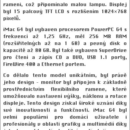
rameni, což připomínalo malou lampu. Displej
byl 15 palcový TFT LCD s rozlišením 1024×768
pixelů.
iMac G4 byl vybaven procesorem PowerPC G4 s
frekvencí až 1,25 GHz, měl 256 MB RAM
(rozšiřitelných až na 1 GB) a pevný disk o
kapacitě až 80 GB. Byl také vybaven SuperDrive
pro čtení a zápis CD a DVD, USB 1.1 porty,
FireWire 400 a Ethernet portem.
Co dělalo tento model unikátním, byl právě
jeho design – monitor byl připojen k základně
prostřednictvím flexibilního ramene, které
umožňovalo nastavení výšky, náklonu a rotace
displeje. Tento design získal široké uznání díky
své inovativnosti a funkčnosti. iMac G4 byl
velmi populární pro domácí uživatele i
profesionály v oblasti grafiky a multimédií díky