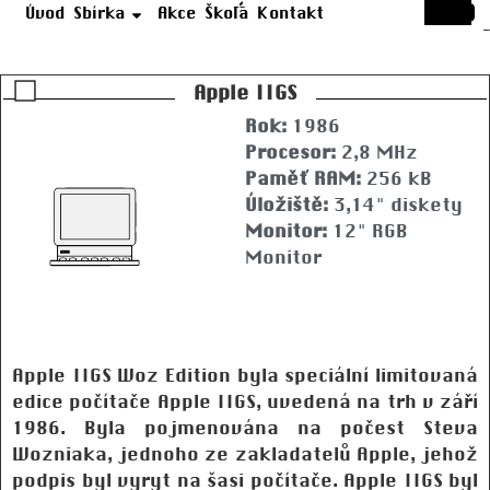
Úvod
Sbírka
Akce
Škola
Kontakt
Apple IIGS
Rok:
1986
Procesor:
2,8 MHz
Paměť RAM:
256 kB
Úložiště:
3,14" diskety
Monitor:
12" RGB
Monitor
Apple IIGS Woz Edition byla speciální limitovaná
edice počítače Apple IIGS, uvedená na trh v září
1986. Byla pojmenována na počest Steva
Wozniaka, jednoho ze zakladatelů Apple, jehož
podpis byl vyryt na šasi počítače. Apple IIGS byl