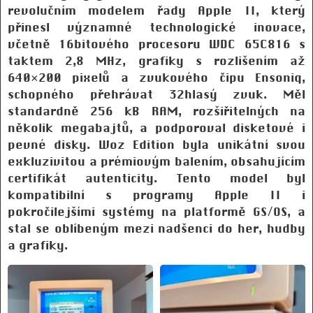
revolučním modelem řady Apple II, který
přinesl významné technologické inovace,
včetně 16bitového procesoru WDC 65C816 s
taktem 2,8 MHz, grafiky s rozlišením až
640×200 pixelů a zvukového čipu Ensoniq,
schopného přehrávat 32hlasý zvuk. Měl
standardně 256 kB RAM, rozšiřitelných na
několik megabajtů, a podporoval disketové i
pevné disky. Woz Edition byla unikátní svou
exkluzivitou a prémiovým balením, obsahujícím
certifikát autenticity. Tento model byl
kompatibilní s programy Apple II i
pokročilejšími systémy na platformě GS/OS, a
stal se oblíbeným mezi nadšenci do her, hudby
a grafiky.