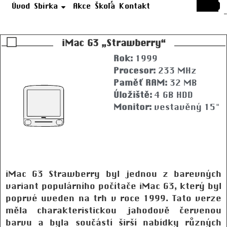
Úvod
Sbírka
Akce
Škola
Kontakt
iMac G3 „Strawberry“
Rok:
1999
Procesor:
233 MHz
Paměť RAM:
32 MB
Úložiště:
4 GB HDD
Monitor:
vestavěný 15"
iMac G3 Strawberry byl jednou z barevných
variant populárního počítače iMac G3, který byl
poprvé uveden na trh v roce 1999. Tato verze
měla charakteristickou jahodově červenou
barvu a byla součástí širší nabídky různých