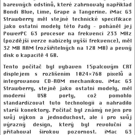
barevných odstínů, které zahrnovaly například
Bondi Blue, Lime, Grape a Tangerine. iMac G3
Strawberry měl stejné technické specifikace
jako ostatní modely této řady – poháněl jej
PowerPC G3 procesor na frekvenci 233 MHz
(pozdější verze nabízely vyšší frekvence), měl
32 MB RAM (rozšiřitelných na 128 MB) a pevný
disk o kapacitě 4 GB.
Tento počítač byl vybaven 15palcovým CRT
displejem s rozlišením 1024×768 pixelů a
integrovanou CD-ROM mechanikou. iMac G3
Strawberry, stejně jako ostatní modely, měl
moderní USB porty, což pomohlo
standardizovat tuto technologii a nahradilo
starší konektory. Počítač byl známý nejen pro
svůj výkon a jednoduchost, ale i pro svůj
výrazný design, který byl revoluční a
přitahoval širokou pozornost. iMac G3